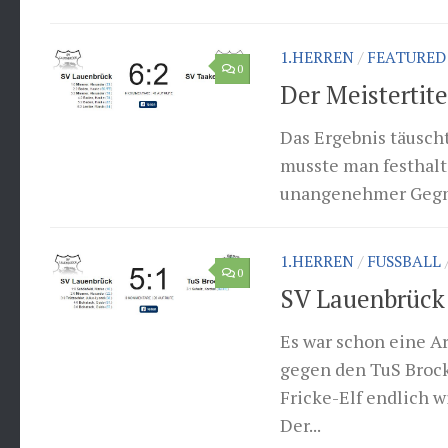
1.HERREN
/
FEATURED
0
Der Meistertite
Das Ergebnis täusch
musste man festhalt
unangenehmer Gegner
1.HERREN
/
FUSSBALL
0
SV Lauenbrück 
Es war schon eine A
gegen den TuS Brock
Fricke-Elf endlich 
Der...