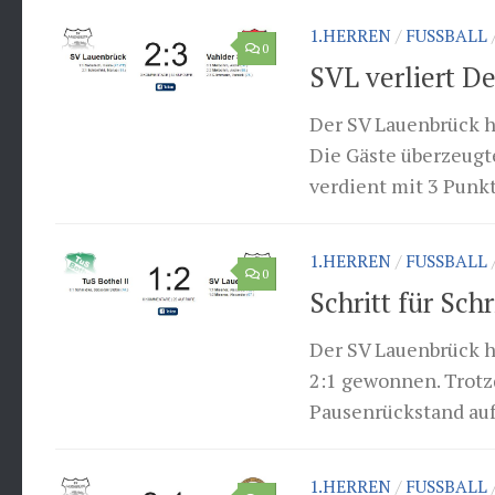
1.HERREN
/
FUSSBALL
0
SVL verliert D
Der SV Lauenbrück h
Die Gäste überzeugt
verdient mit 3 Punk
1.HERREN
/
FUSSBALL
0
Schritt für Sch
Der SV Lauenbrück ha
2:1 gewonnen. Trotz
Pausenrückstand auf
1.HERREN
/
FUSSBALL