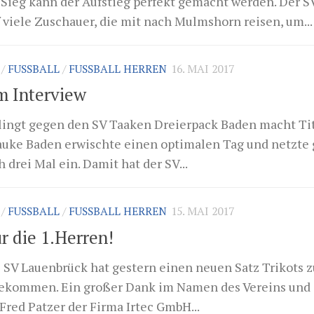
 Sieg kann der Aufstieg perfekt gemacht werden. Der S
 viele Zuschauer, die mit nach Mulmshorn reisen, um...
/
FUSSBALL
/
FUSSBALL HERREN
16. MAI 2017
m Interview
elingt gegen den SV Taaken Dreierpack Baden macht Tit
Hauke Baden erwischte einen optimalen Tag und netzte
 drei Mal ein. Damit hat der SV...
/
FUSSBALL
/
FUSSBALL HERREN
15. MAI 2017
r die 1.Herren!
s SV Lauenbrück hat gestern einen neuen Satz Trikots z
bekommen. Ein großer Dank im Namen des Vereins und 
red Patzer der Firma Irtec GmbH...