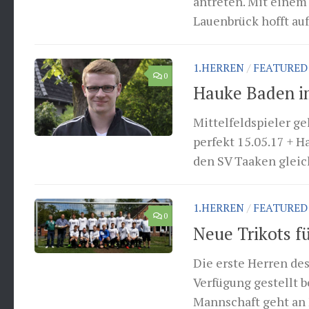
antreten. Mit einem
Lauenbrück hofft auf
1.HERREN
/
FEATURED
0
Hauke Baden i
Mittelfeldspieler g
perfekt 15.05.17 + 
den SV Taaken gleich
1.HERREN
/
FEATURED
0
Neue Trikots fü
Die erste Herren de
Verfügung gestellt 
Mannschaft geht an F