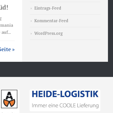
üd!
Eintrags-Feed
g
Kommentar-Feed
ermania
auf...
WordPress.org
eite »