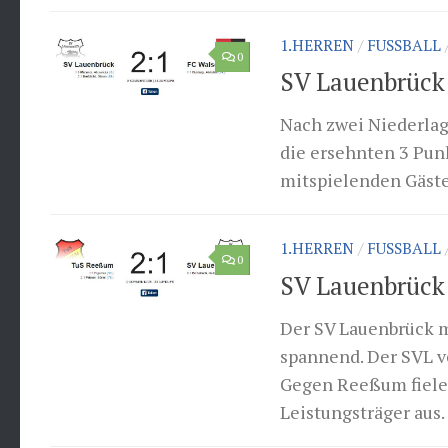
1.HERREN
/
FUSSBALL
0
SV Lauenbrück 
Nach zwei Niederlag
die ersehnten 3 Pun
mitspielenden Gästen
1.HERREN
/
FUSSBALL
0
SV Lauenbrück 
Der SV Lauenbrück m
spannend. Der SVL ve
Gegen Reeßum fiele
Leistungsträger aus