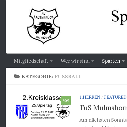
Zum Inhalt springen
Mitgliedschaft
Wer wir sind
Sparten
KATEGORIE:
FUSSBALL
1.HERREN
/
FEATURED
0
TuS Mulmshorn
Am nächsten Sonnta