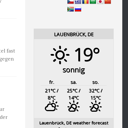
V
LAUENBRÜCK, DE
19°
el fast
 gegen
sonnig
fr.
sa.
so.
21
°C
/
25
°C
/
32
°C
/
8
°C
14
°C
15
°C
ur
der
Lauenbrück, DE
weather forecast