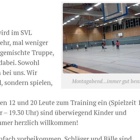
ird im SVL
mehr, mal weniger
t gemischte Truppe,
 dabei. Sowohl
 bei uns. Wir
Montagabend…immer gut besu
, sondern spielen,
n 12 und 20 Leute zum Training ein (Spielzeit 
r – 19.30 Uhr) sind überwiegend Kinder und
immer herzlich willkommen!
einfach vorbeikommen, Schläger und Bälle sind