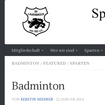
Zum Inhalt springen
Mitgliedschaft
Wer wir sind
Sparten
BADMINTON
/
FEATURED
/
SPARTEN
Badminton
VON
KERSTIN MIESNER
·
22. JANUAR 2014