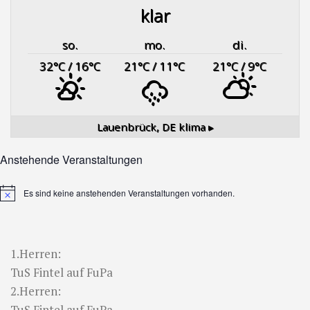
klar
so.
mo.
di.
32
°C
/ 16
°C
21
°C
/ 11
°C
21
°C
/ 9
°C
Lauenbrück, DE
klima ▸
Anstehende Veranstaltungen
Es sind keine anstehenden Veranstaltungen vorhanden.
Hinweis
1.Herren:
TuS Fintel auf FuPa
2.Herren:
TuS Fintel auf FuPa