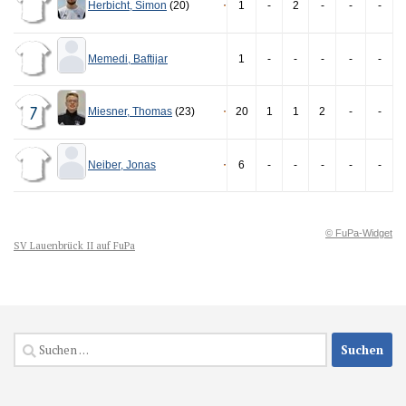
Herbicht
,
Simon
(20)
1
-
2
-
-
-
Memedi
,
Baftijar
1
-
-
-
-
-
Miesner
,
Thomas
(23)
20
1
1
2
-
-
7
Neiber
,
Jonas
6
-
-
-
-
-
© FuPa-Widget
SV Lauenbrück II auf FuPa
Suchen
nach: