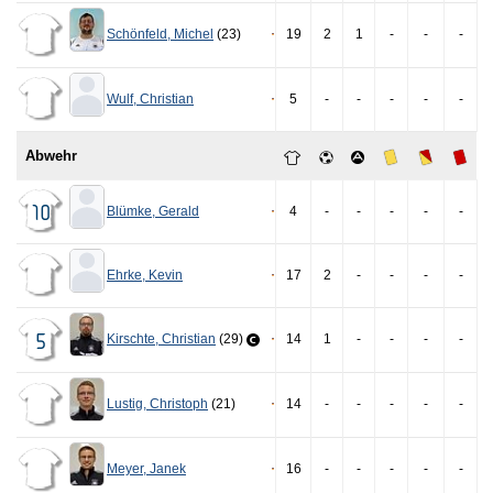
Schönfeld
,
Michel
(23)
19
2
1
-
-
-
Wulf
,
Christian
5
-
-
-
-
-
Abwehr
Blümke
,
Gerald
4
-
-
-
-
-
10
Ehrke
,
Kevin
17
2
-
-
-
-
Kirschte
,
Christian
(29)
14
1
-
-
-
-
5
Lustig
,
Christoph
(21)
14
-
-
-
-
-
Meyer
,
Janek
16
-
-
-
-
-