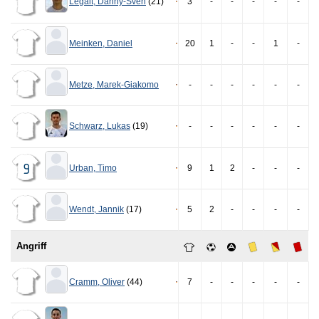
Legait
,
Danny-Sven
(21)
3
-
-
-
-
-
Meinken
,
Daniel
20
1
-
-
1
-
Metze
,
Marek-Giakomo
-
-
-
-
-
-
Schwarz
,
Lukas
(19)
-
-
-
-
-
-
Urban
,
Timo
9
1
2
-
-
-
9
Wendt
,
Jannik
(17)
5
2
-
-
-
-
Angriff
Cramm
,
Oliver
(44)
7
-
-
-
-
-