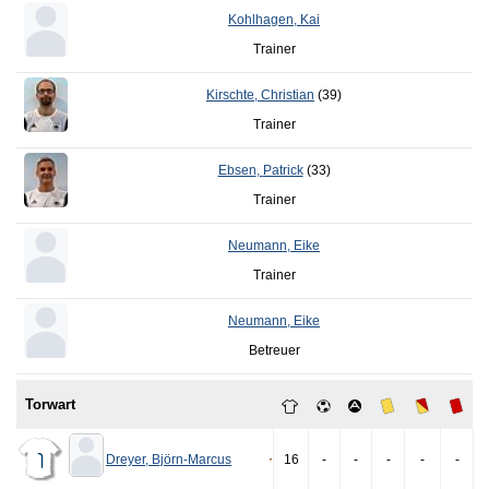
Kohlhagen
,
Kai
Trainer
Kirschte
,
Christian
(39)
Trainer
Ebsen
,
Patrick
(33)
Trainer
Neumann
,
Eike
Trainer
Neumann
,
Eike
Betreuer
Torwart
Dreyer
,
Björn-Marcus
16
-
-
-
-
-
1