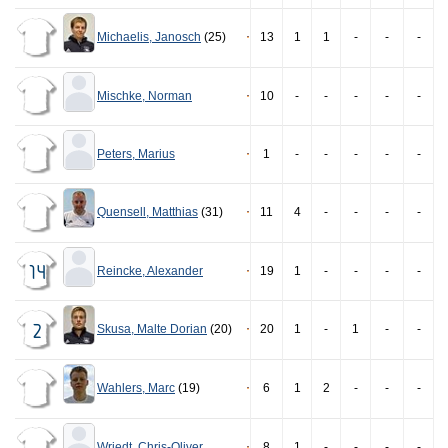
Michaelis
,
Janosch
(25)
13
1
1
-
-
-
Mischke
,
Norman
10
-
-
-
-
-
Peters
,
Marius
1
-
-
-
-
-
Quensell
,
Matthias
(31)
11
4
-
-
-
-
Reincke
,
Alexander
19
1
-
-
-
-
14
Skusa
,
Malte Dorian
(20)
20
1
-
1
-
-
2
Wahlers
,
Marc
(19)
6
1
2
-
-
-
Wriedt
,
Chris-Oliver
8
1
-
-
-
-