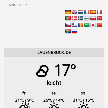
TRANSLATE:
LAUENBRÜCK, DE
17°
leicht
fr.
sa.
so.
21
°C
/ 9
°C
26
°C
/ 14
°C
31
°C
/ 15
°C