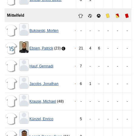
Mittelfeld
Bukowski
,
Morten
-
-
-
-
-
-
Ebsen
,
Patrick
(23)
21
4
6
-
-
-
15
Hauf
,
Gennadi
7
-
-
-
-
-
Jacobs
,
Jonathan
6
1
-
-
-
-
Krause
,
Michael
(48)
-
-
-
-
-
-
Künzel
,
Enrico
5
-
-
-
-
-