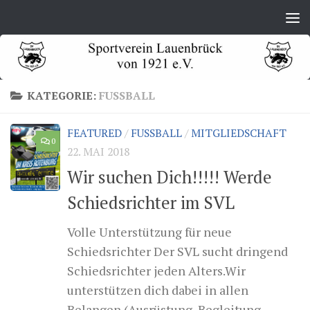
Zum Inhalt springen
KATEGORIE:
FUSSBALL
FEATURED
/
FUSSBALL
/
MITGLIEDSCHAFT
0
22. MAI 2018
Wir suchen Dich!!!!! Werde
Schiedsrichter im SVL
Volle Unterstützung für neue
Schiedsrichter Der SVL sucht dringend
Schiedsrichter jeden Alters.Wir
unterstützen dich dabei in allen
Belangen (Ausrüstung, Begleitung,