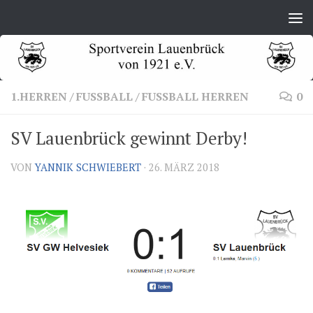
Zum Inhalt springen
1.HERREN
/
FUSSBALL
/
FUSSBALL HERREN
0
SV Lauenbrück gewinnt Derby!
VON
YANNIK SCHWIEBERT
·
26. MÄRZ 2018