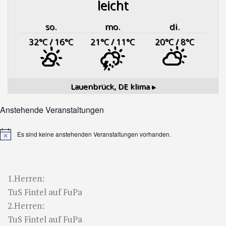
leicht
so.
mo.
di.
32
°C
/ 16
°C
21
°C
/ 11
°C
20
°C
/ 8
°C
Lauenbrück, DE
klima ▸
Anstehende Veranstaltungen
Es sind keine anstehenden Veranstaltungen vorhanden.
Hinweis
1.Herren:
TuS Fintel auf FuPa
2.Herren:
TuS Fintel auf FuPa