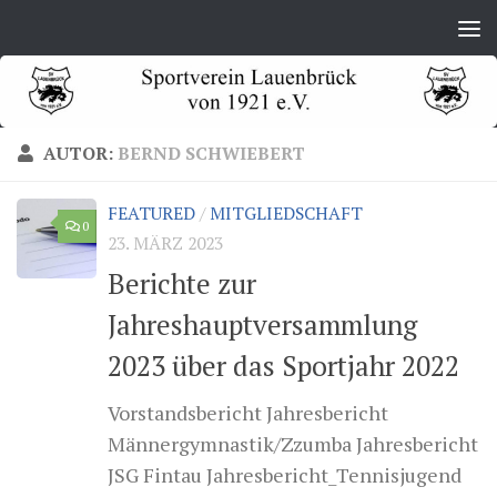
Zum Inhalt springen
AUTOR:
BERND SCHWIEBERT
FEATURED
/
MITGLIEDSCHAFT
0
23. MÄRZ 2023
Berichte zur
Jahreshauptversammlung
2023 über das Sportjahr 2022
Vorstandsbericht Jahresbericht
Männergymnastik/Zzumba Jahresbericht
JSG Fintau Jahresbericht_Tennisjugend