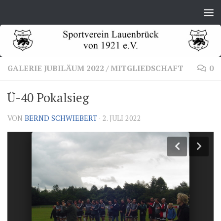
Zum Inhalt springen
GALERIE JUBILÄUM 2022
/
MITGLIEDSCHAFT
0
Ü-40 Pokalsieg
VON
BERND SCHWIEBERT
·
2. JULI 2022