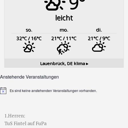
9°
leicht
so.
mo.
di.
32
°C
/ 16
°C
21
°C
/ 11
°C
21
°C
/ 9
°C
Lauenbrück, DE
klima ▸
Anstehende Veranstaltungen
Es sind keine anstehenden Veranstaltungen vorhanden.
Hinweis
1.Herren:
TuS Fintel auf FuPa