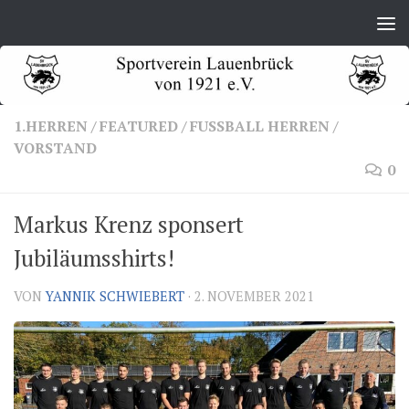
Zum Inhalt springen
1.HERREN
/
FEATURED
/
FUSSBALL HERREN
/
VORSTAND
0
Markus Krenz sponsert
Jubiläumsshirts!
VON
YANNIK SCHWIEBERT
·
2. NOVEMBER 2021