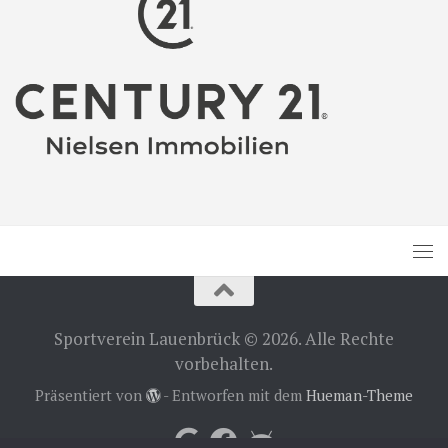
Sportverein Lauenbrück © 2026. Alle Rechte
vorbehalten.
Präsentiert von
- Entworfen mit dem
Hueman-Theme