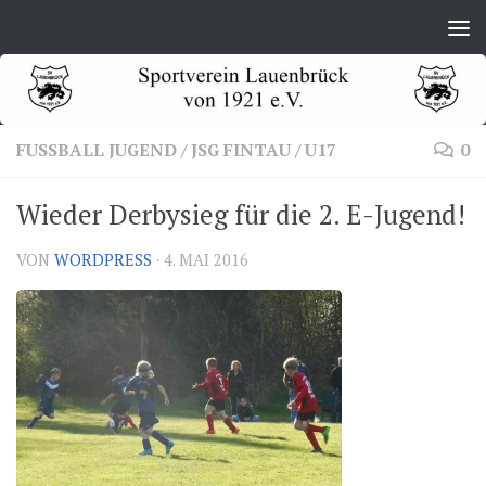
Zum Inhalt springen
FUSSBALL JUGEND
/
JSG FINTAU
/
U17
0
Wieder Derbysieg für die 2. E-Jugend!
VON
WORDPRESS
·
4. MAI 2016