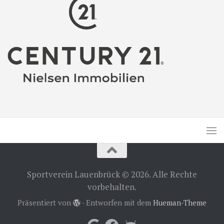
Sportverein Lauenbrück © 2026. Alle Rechte
vorbehalten.
Präsentiert von
- Entworfen mit dem
Hueman-Theme