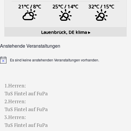
21
°C
/ 8
°C
25
°C
/ 14
°C
32
°C
/ 15
°C
Lauenbrück, DE
klima ▸
Anstehende Veranstaltungen
Es sind keine anstehenden Veranstaltungen vorhanden.
Hinweis
1.Herren:
TuS Fintel auf FuPa
2.Herren:
TuS Fintel auf FuPa
3.Herren:
TuS Fintel auf FuPa