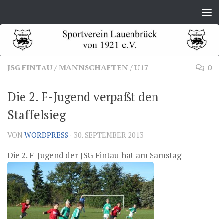
Zum Inhalt springen
JSG FINTAU
/
MANNSCHAFTEN
/
U17
0
Die 2. F-Jugend verpaßt den
Staffelsieg
VON
WORDPRESS
·
30. SEPTEMBER 2013
Die 2. F-Jugend der JSG Fintau hat am Samstag