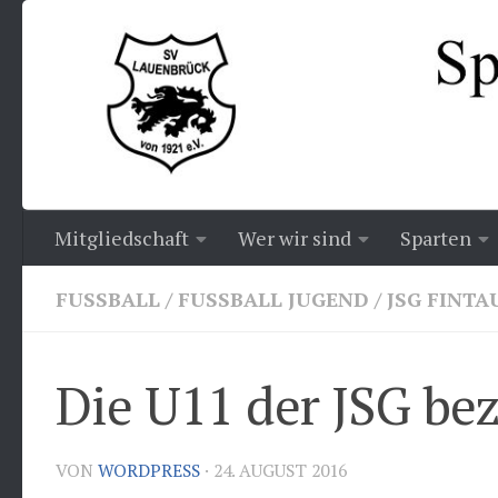
Zum Inhalt springen
Mitgliedschaft
Wer wir sind
Sparten
FUSSBALL
/
FUSSBALL JUGEND
/
JSG FINTA
Die U11 der JSG bez
VON
WORDPRESS
·
24. AUGUST 2016