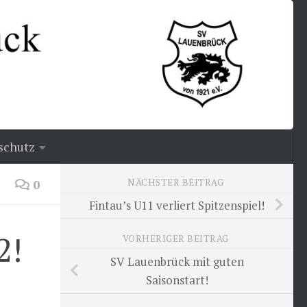
schutz
NÄCHSTER BEITRAG
0
Fintau’s U11 verliert Spitzenspiel!
2!
VORHERIGER BEITRAG
SV Lauenbrück mit guten
Saisonstart!