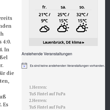
fr.
sa.
so.
21
°C
/
25
°C
/
32
°C
/
ereits
9
°C
15
°C
15
°C
anden
ch
 4:0.
Lauenbrück, DE
klima ▸
. In
Anstehende Veranstaltungen
eßel
r.
Es sind keine anstehenden Veranstaltungen vorhanden.
Hinweis
ür die
ten,
1.Herren:
TuS Fintel auf FuPa
huß
2.Herren:
. Es
TuS Fintel auf FuPa