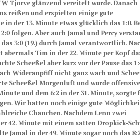
 TW Tjorve glänzend vereitelt wurde. Danach
s reißen und erspielten einige gute
 in der 13. Minute etwas glücklich das 1:0. B
 2:0 folgen. Aber auch Jamal und Percy verst
das 3:0 (19.) durch Jamal verantwortlich. Na
t abermals Tim in der 22. Minute per Kopf das
hte Scheeßel aber kurz vor der Pause das 1:4
nach Wideranpfiff nicht ganz wach und Sche
erte Scheeßel Morgenluft und wurde offensive
Minute und dem 6:2 in der 31. Minute, sorgte f
gen. Wir hatten noch einige gute Möglichkei
 zahlreiche Chanchen. Nachdem Lenn zwei
der 42. Minute mit einem satten Dropkick-Sc
lte Jamal in der 49. Minute sogar noch das 8:2