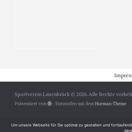
Impre
Sportverein Lauenbrück © 2026. Alle Rechte vorbeh
Präsentiert von
- Entworfen mit dem
Hueman-Theme
Um unsere Webseite für Sie optimal zu gestalten und fortlaufe
Weit