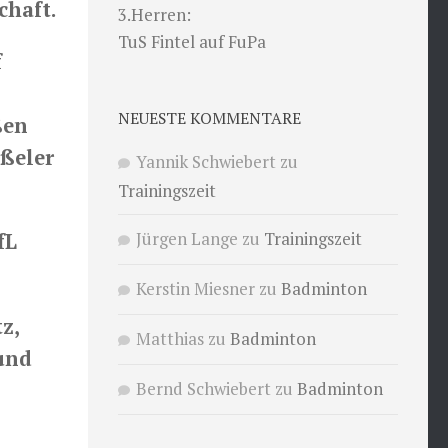
chaft.
3.Herren:
TuS Fintel auf FuPa
f
NEUESTE KOMMENTARE
ßen
eßeler
Yannik Schwiebert
zu
Trainingszeit
Jürgen Lange
zu
Trainingszeit
fL
Kerstin Miesner
zu
Badminton
z,
Matthias
zu
Badminton
 und
Bernd Schwiebert
zu
Badminton