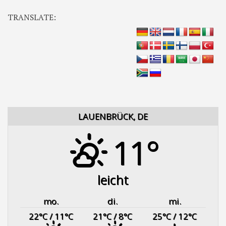
TRANSLATE:
LAUENBRÜCK, DE
11°
leicht
mo.
di.
mi.
22
°C
/ 11
°C
21
°C
/ 8
°C
25
°C
/ 12
°C