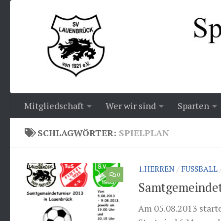
Zum Inhalt springen
Mitgliedschaft
Wer wir sind
Sparten
SCHLAGWÖRTER:
SPIELPLAN
1.HERREN
/
FUSSBALL
0
Samtgemeindet
Am 05.08.2013 star