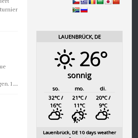
iert
turnier
LAUENBRÜCK, DE
26°
eue
sonnig
n. 1....
so.
mo.
di.
32
°C
/
21
°C
/
20
°C
/
16
°C
11
°C
9
°C
Lauenbrück, DE
10 days weather