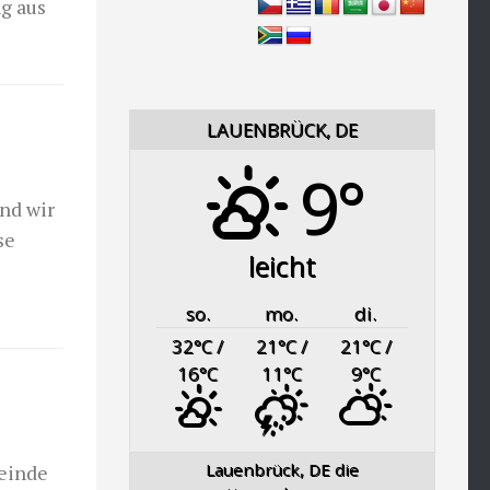
g aus
LAUENBRÜCK, DE
9°
ind wir
se
leicht
so.
mo.
di.
32
°C
/
21
°C
/
21
°C
/
16
°C
11
°C
9
°C
Lauenbrück, DE
die
meinde