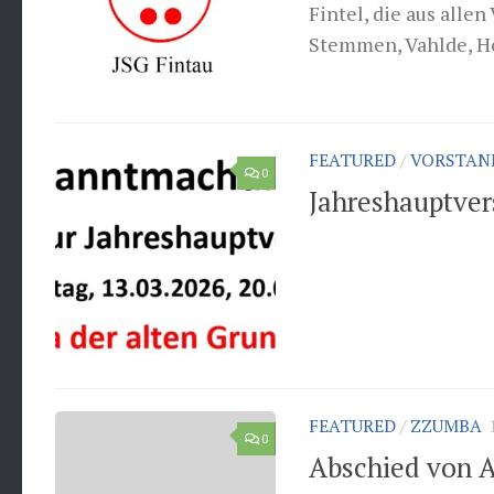
Fintel, die aus alle
Stemmen, Vahlde, Hel
FEATURED
/
VORSTAN
0
Jahreshauptve
FEATURED
/
ZZUMBA
0
Abschied von A