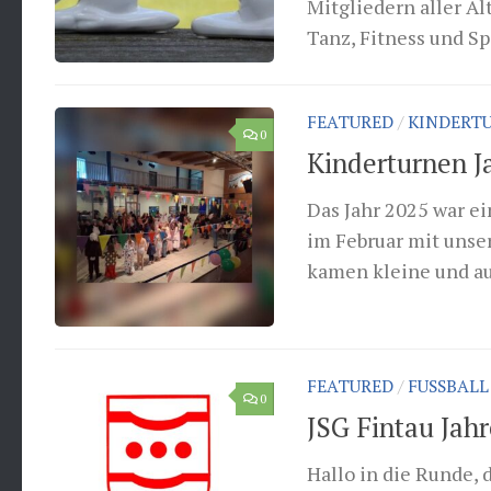
Mitgliedern aller A
Tanz, Fitness und Spa
FEATURED
/
KINDERT
0
Kinderturnen J
Das Jahr 2025 war ei
im Februar mit unse
kamen kleine und auc
FEATURED
/
FUSSBALL
0
JSG Fintau Jah
Hallo in die Runde, 