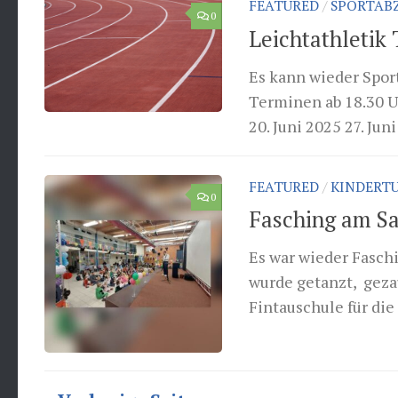
FEATURED
/
SPORTAB
0
Leichtathletik
Es kann wieder Spo
Terminen ab 18.30 Uh
20. Juni 2025 27. Jun
FEATURED
/
KINDERT
0
Fasching am Sa
Es war wieder Fasch
wurde getanzt, geza
Fintauschule für die