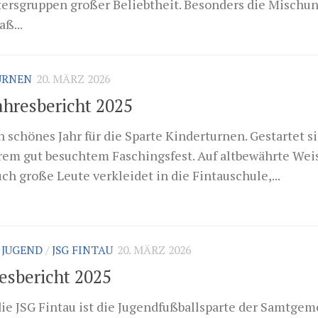
ltersgruppen großer Beliebtheit. Besonders die Mischun
ß...
URNEN
20. MÄRZ 2026
ahresbericht 2025
n schönes Jahr für die Sparte Kinderturnen. Gestartet s
rem gut besuchtem Faschingsfest. Auf altbewährte Wei
h große Leute verkleidet in die Fintauschule,...
 JUGEND
/
JSG FINTAU
20. MÄRZ 2026
resbericht 2025
die JSG Fintau ist die Jugendfußballsparte der Samtge