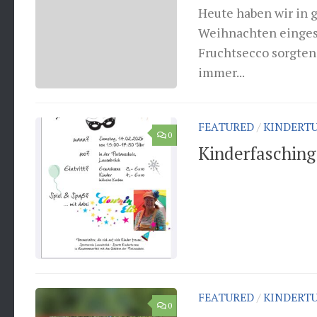
Heute haben wir in
Weihnachten eingest
Fruchtsecco sorgten
immer...
FEATURED
/
KINDERT
0
Kinderfasching
FEATURED
/
KINDERT
0