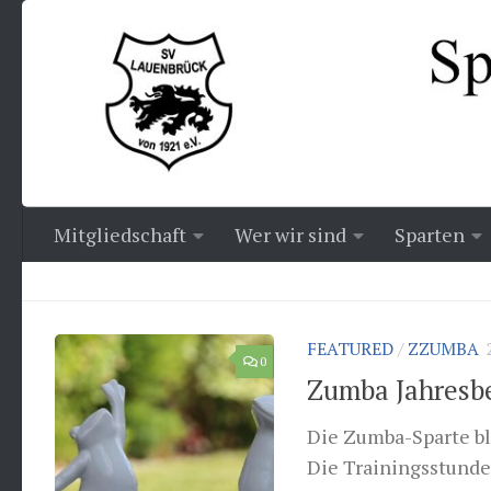
Zum Inhalt springen
Mitgliedschaft
Wer wir sind
Sparten
FEATURED
/
ZZUMBA
0
Zumba Jahresbe
Die Zumba-Sparte bli
Die Trainingsstunde