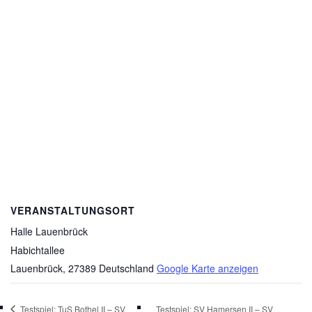
VERANSTALTUNGSORT
Halle Lauenbrück
Habichtallee
Lauenbrück
,
27389
Deutschland
Google Karte anzeigen
Testspiel: TuS Bothel II – SV
Testspiel: SV Hamersen II – SV