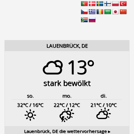
LAUENBRÜCK, DE
13°
stark bewölkt
so.
mo.
di.
32
°C
/ 16
°C
22
°C
/ 12
°C
21
°C
/ 10
°C
Lauenbrück, DE
die wettervorhersage ▸